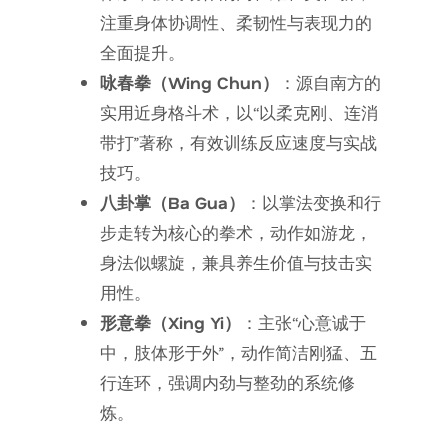
注重身体协调性、柔韧性与表现力的
全面提升。
咏春拳（Wing Chun）
：源自南方的
实用近身格斗术，以“以柔克刚、连消
带打”著称，有效训练反应速度与实战
技巧。
八卦掌（Ba Gua）
：以掌法变换和行
步走转为核心的拳术，动作如游龙，
身法似螺旋，兼具养生价值与技击实
用性。
形意拳（Xing Yi）
：主张“心意诚于
中，肢体形于外”，动作简洁刚猛、五
行连环，强调内劲与整劲的系统修
炼。