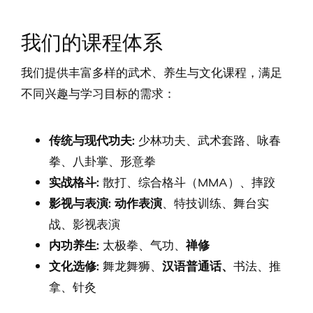
我们的课程体系
我们提供丰富多样的武术、养生与文化课程，满足
不同兴趣与学习目标的需求：
传统与现代功夫:
少林功夫
、
武术套路
、
咏春
拳
、
八卦掌
、
形意拳
实战格斗:
散打
、
综合格斗（MMA）
、
摔跤
影视与表演: 动作表演
、特技训练、舞台实
战、
影视表演
内功养生:
太极拳
、
气功
、
禅修
文化选修:
舞龙舞狮
、
汉语普通话、
书法、推
拿、针灸