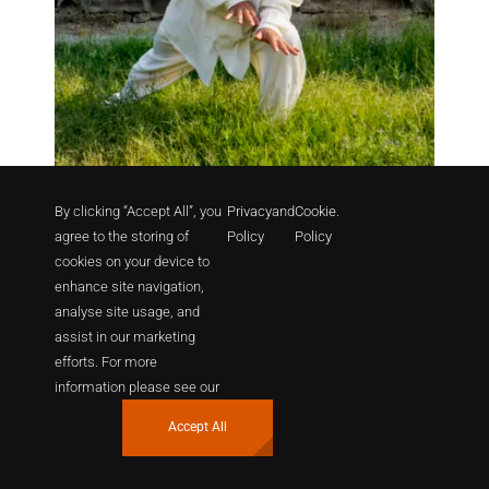
By clicking “Accept All”, you
Privacy
and
Cookie
.
杨海明
agree to the storing of
Policy
Policy
cookies on your device to
enhance site navigation,
analyse site usage, and
assist in our marketing
efforts. For more
information please see our
Accept All